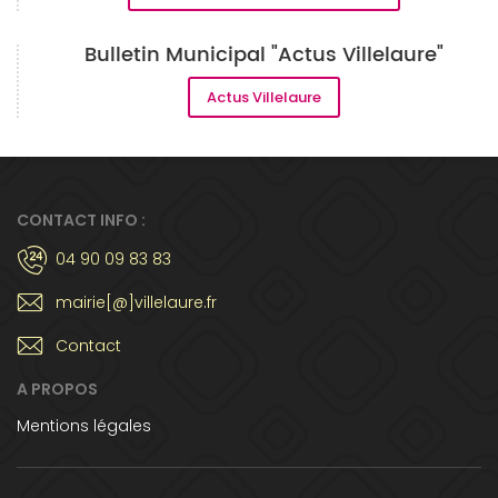
Bulletin Municipal "Actus Villelaure"
Actus Villelaure
CONTACT INFO :
04 90 09 83 83
mairie[@]villelaure.fr
Contact
A PROPOS
Mentions légales