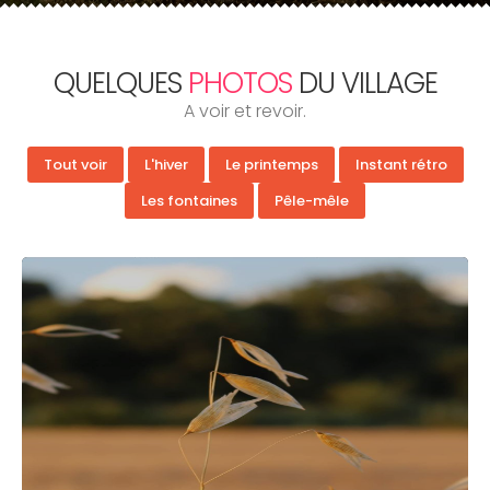
QUELQUES
PHOTOS
DU VILLAGE
A voir et revoir.
Tout voir
L'hiver
Le printemps
Instant rétro
Les fontaines
Pêle-mêle