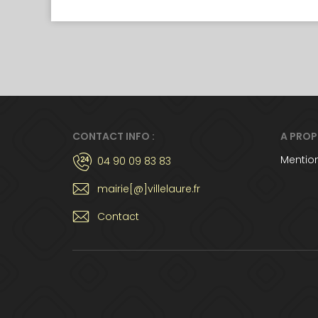
CONTACT INFO :
A PRO
Mention
04 90 09 83 83
mairie[@]villelaure.fr
Contact