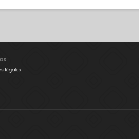
POS
s légales