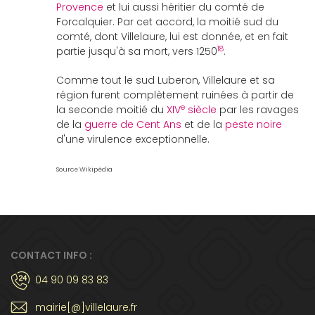
Provence
et lui aussi héritier du comté de
Forcalquier. Par cet accord, la moitié sud du
comté, dont Villelaure, lui est donnée, et en fait
18
partie jusqu'à sa mort, vers 1250
.
Comme tout le sud Luberon, Villelaure et sa
région furent complètement ruinées à partir de
e
la seconde moitié du
XIV
siècle
par les ravages
de la
guerre de Cent Ans
et de la
peste noire
d'une virulence exceptionnelle.
Source Wikipédia
CONTACT INFO :
04 90 09 83 83
mairie[@]villelaure.fr