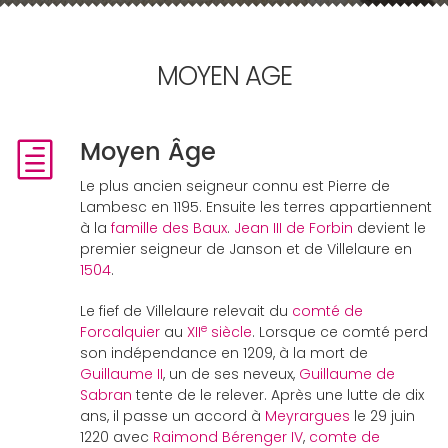
MOYEN AGE
Moyen Âge
Le plus ancien seigneur connu est Pierre de
Lambesc en 1195. Ensuite les terres appartiennent
à la
famille des Baux
.
Jean III de Forbin
devient le
premier seigneur de Janson et de Villelaure en
1504
.
Le fief de Villelaure relevait du
comté de
e
Forcalquier
au
XII
siècle
. Lorsque ce comté perd
son indépendance en 1209, à la mort de
Guillaume II
, un de ses neveux,
Guillaume de
Sabran
tente de le relever. Après une lutte de dix
ans, il passe un accord à
Meyrargues
le 29 juin
1220 avec
Raimond Bérenger IV
,
comte de