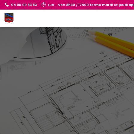
04 90 09 83 83
Lun - Ven 8h30 / 17h00 fermé mardi et jeudi a