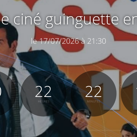
e ciné guinguette en 
le 17/07/2026 à 21:30
0
22
22
HEURES
MINUTES