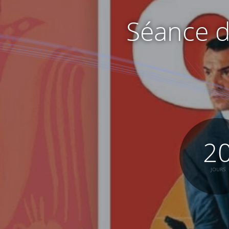
Séance d
2
JOURS