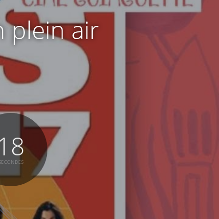
plein air
19
SECONDES