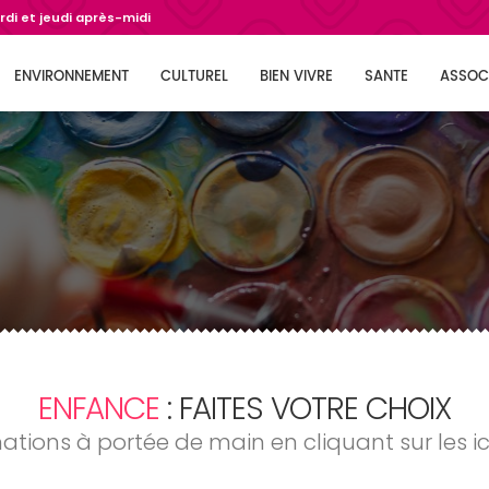
di et jeudi après-midi
ENVIRONNEMENT
CULTUREL
BIEN VIVRE
SANTE
ASSOC
ENFANCE
: FAITES VOTRE CHOIX
mations à portée de main en cliquant sur les i