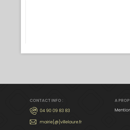
CONTACT INFO :
A PRO
Mention
04 90 09 83 83
mairie[@]villelaure.fr