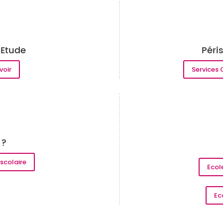
 Etude
Péri
voir
Services 
 ?
iscolaire
Ecol
Ec