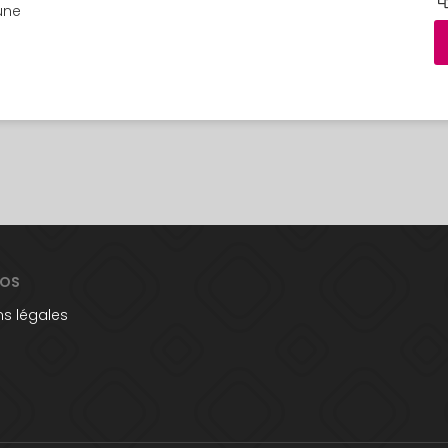
une
POS
s légales