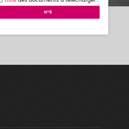
Liste
des documents à télécharger :
N°8