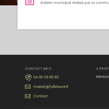
Bulletin municipal réalisé par la comm
CONTACT INFO :
A PRO
Mention
04 90 09 83 83
mairie[@]villelaure.fr
Contact