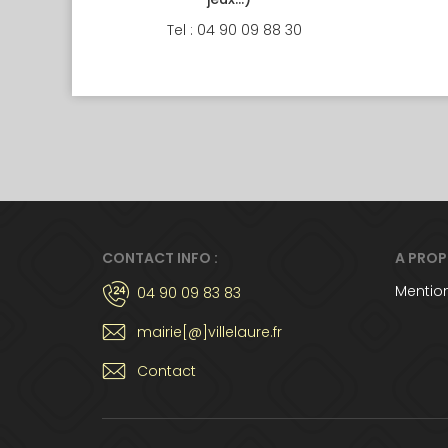
Tel : 04 90 09 88 30
CONTACT INFO :
A PRO
Mention
04 90 09 83 83
mairie[@]villelaure.fr
Contact