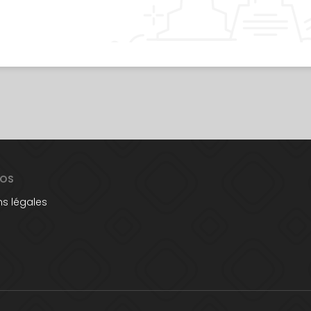
POS
s légales