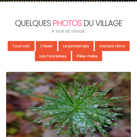
QUELQUES
PHOTOS
DU VILLAGE
A voir et revoir.
Tout voir
L'hiver
Le printemps
Instant rétro
Les fontaines
Pêle-mêle